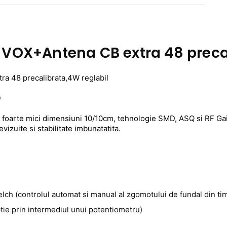
 II VOX+Antena CB extra 48 prec
ra 48 precalibrata
,4W reglabil
O
foarte mici dimensiuni 10/10cm, tehnologie SMD, ASQ si RF Gain
izuite si stabilitate imbunatatita.
elch (controlul automat si manual al zgomotului de fundal din ti
eptie prin intermediul unui potentiometru)