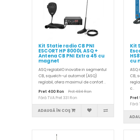
Kit Statie radio CB PNI
Kit 
ESCORT HP 8000L ASQ +
Esc
Antena CB PNI Extra 45 cu
HS8
magnet
cu 
ASQ reglabilO inovatie in segmentul
ASQ r
CB, squelch-ul automat (ASQ)
CB, 
reglabil, ofera maximul de confort ..
regla
c..
Pret 400 Ron
Pret 484 Ron
Fără TVA:Pret 331 Ron
Pret
Fără 
ADAUGĂ ÎN COŞ
ADAU