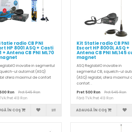
Statie radio CB PNI
Kit Statie radio CB PNI
ort HP 8001 ASQ + Casti
Escort HP 8000L ASQ +
1 + Antena CB PNI ML70
Antena CB PNI ML145 c
magnet
magnet
eglabilO inovatie in segmentul
ASQ ReglabilO inovatie in
squelch-ul automat (ASQ)
segmentul CB, squelch-ul au
bil ofera maximul de confort
(ASQ) reglabil, ofera maximul 
confort ..
 500 Ron
Pret 545 Ron
Pret 500 Ron
Pret 545 Ron
TVA:Pret 413 Ron
Fără TVA:Pret 413 Ron
GĂ ÎN COŞ
ADAUGĂ ÎN COŞ