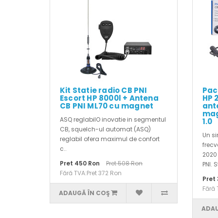
Kit Statie radio CB PNI
Pac
Escort HP 8000l + Antena
HP 2
CB PNI ML70 cu magnet
ant
mag
ASQ reglabilO inovatie in segmentul
1.0
CB, squelch-ul automat (ASQ)
Un si
reglabil ofera maximul de confort
frecv
c..
2020 
Pret 450 Ron
Pret 508 Ron
PNI. S
Fără TVA:Pret 372 Ron
Pret
Fără 
ADAUGĂ ÎN COŞ
ADAU