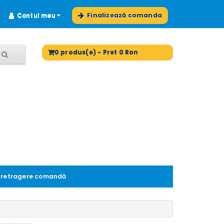
Contul meu
Finalizează comanda
0 produs(e) - Pret 0 Ron
 retragere comandă