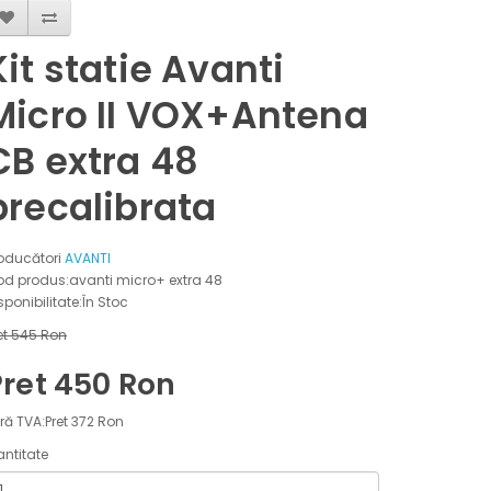
Kit statie Avanti
Micro II VOX+Antena
CB extra 48
precalibrata
oducători
AVANTI
d produs:avanti micro+ extra 48
sponibilitate:În Stoc
et 545 Ron
Pret 450 Ron
ră TVA:Pret 372 Ron
ntitate