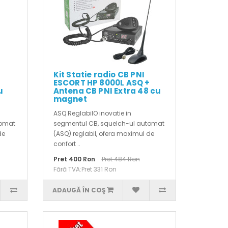
Kit Statie radio CB PNI
ESCORT HP 8000L ASQ +
u
Antena CB PNI Extra 48 cu
magnet
ASQ ReglabilO inovatie in
tomat
segmentul CB, squelch-ul automat
de
(ASQ) reglabil, ofera maximul de
confort ..
Pret 400 Ron
Pret 484 Ron
Fără TVA:Pret 331 Ron
ADAUGĂ ÎN COŞ