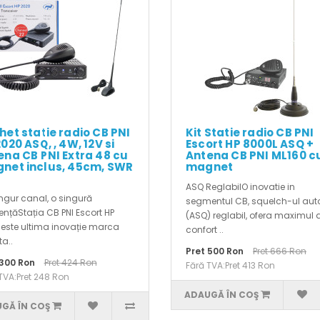
het statie radio CB PNI
Kit Statie radio CB PNI
020 ASQ, , 4W, 12V si
Escort HP 8000L ASQ +
ena CB PNI Extra 48 cu
Antena CB PNI ML160 c
net inclus, 45cm, SWR
magnet
ASQ ReglabilO inovatie in
ngur canal, o singură
segmentul CB, squelch-ul au
ențăStația CB PNI Escort HP
(ASQ) reglabil, ofera maximul 
este ultima inovație marca
confort ..
ta..
Pret 500 Ron
Pret 666 Ron
 300 Ron
Pret 424 Ron
Fără TVA:Pret 413 Ron
TVA:Pret 248 Ron
ADAUGĂ ÎN COŞ
GĂ ÎN COŞ