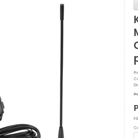
Pr
Co
Di
Pr
Fă
Ca