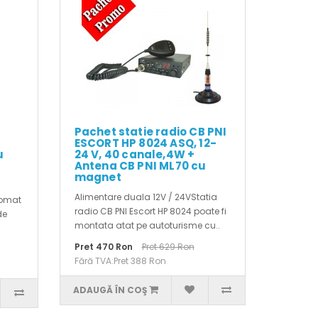
Pachet statie radio CB PNI
ESCORT HP 8024 ASQ, 12-
u
24 V, 40 canale,4W +
Antena CB PNI ML70 cu
magnet
Alimentare duala 12V / 24VStatia
tomat
radio CB PNI Escort HP 8024 poate fi
de
montata atat pe autoturisme cu..
Pret 470 Ron
Pret 629 Ron
Fără TVA:Pret 388 Ron
ADAUGĂ ÎN COŞ