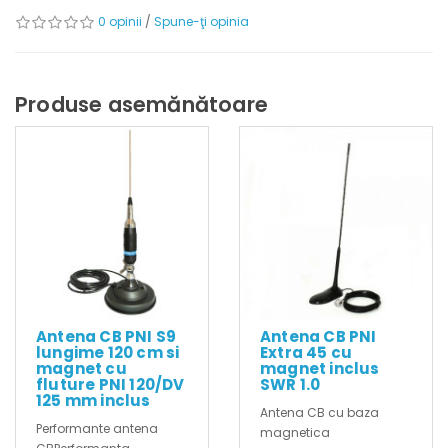
0 opinii
/
Spune-ţi opinia
Produse asemănătoare
Antena CB PNI S9
Antena CB PNI
lungime 120 cm si
Extra 45 cu
magnet cu
magnet inclus
fluture PNI 120/DV
SWR 1.0
125 mm inclus
Antena CB cu baza
Performante antena
magnetica