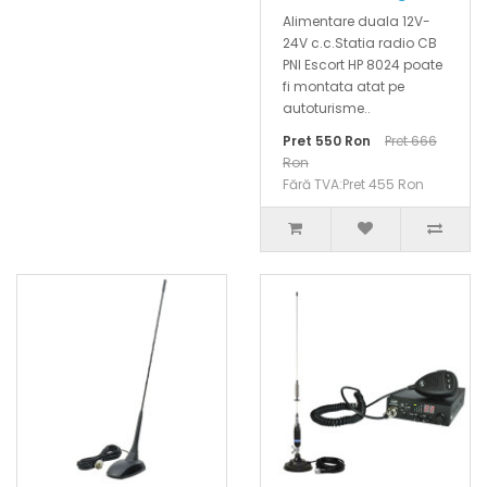
Alimentare duala 12V-
24V c.c.Statia radio CB
PNI Escort HP 8024 poate
fi montata atat pe
autoturisme..
Pret 550 Ron
Pret 666
Ron
Fără TVA:Pret 455 Ron