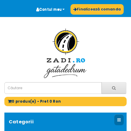
Contul meu
Finalizează comanda
0 produs(e) - Pret 0 Ron
Categorii