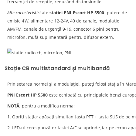
frecvenței de recepție, reducând distorsiunile.
Alte caracteristici
ale
statiei PNI Escort HP 5500
: putere de
emisie 4W, alimentare 12-24V, 40 de canale, modulație
AM/FM, canale de urgență 9-19, conector 6 pini pentru
microfon, mufă suplimentară pentru difuzor extern.
Stație CB multistandard și multibandă
Prin setarea normei și a modulației, puteți folosi stația în Mare
PNI Escort HP 5500
este echipată cu principalele benzi europ
NOTĂ,
pentru a modifica norma:
1. Opriți stația; apăsați simultan tasta PTT + tasta SUS de pe m
2. LED-ul corespunzător tastei A/F se aprinde, iar pe ecran a