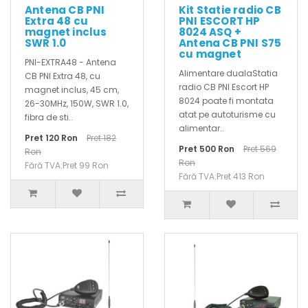
Antena CB PNI
Kit Statie radio CB
Extra 48 cu
PNI ESCORT HP
magnet inclus
8024 ASQ +
SWR 1.0
Antena CB PNI S75
cu magnet
PNI-EXTRA48 - Antena
Alimentare dualaStatia
CB PNI Extra 48, cu
radio CB PNI Escort HP
magnet inclus, 45 cm,
8024 poate fi montata
26-30MHz, 150W, SWR 1.0,
atat pe autoturisme cu
fibra de sti..
alimentar..
Pret 120 Ron
Pret 182
Pret 500 Ron
Pret 569
Ron
Ron
Fără TVA:Pret 99 Ron
Fără TVA:Pret 413 Ron