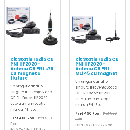
Kit Statie radio CB
Kit Statie radio CB
PNI HP2020 +
PNI HP2020 +
Antena CB PNI s75
Antena CB PNI
cu magnet si
ML145 cu magnet
fluture
Un singur canal, o
Un singur canal, o
singură frecvențăStația
singură frecvențăStația
CB PNI Escort HP 2020
CB PNI Escort HP 2020
este ultima inovație
este ultima inovație
marca PNI. Sta..
marca PNI. Sta..
Pret 450 Ron
Pret 569
Pret 400 Ron
Pret 569
Ron
Ron
Fără TVA:Pret 372 Ron
Fără TVA:Pret 331 Ron