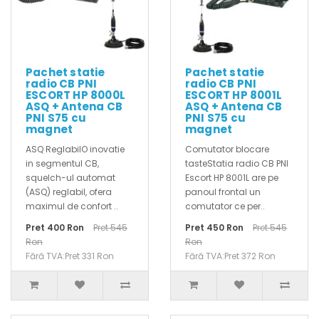
Pachet statie
Pachet statie
radio CB PNI
radio CB PNI
ESCORT HP 8000L
ESCORT HP 8001L
ASQ + Antena CB
ASQ + Antena CB
PNI S75 cu
PNI S75 cu
magnet
magnet
ASQ ReglabilO inovatie
Comutator blocare
in segmentul CB,
tasteStatia radio CB PNI
squelch-ul automat
Escort HP 8001L are pe
(ASQ) reglabil, ofera
panoul frontal un
maximul de confort ..
comutator ce per..
Pret 400 Ron
Pret 545
Pret 450 Ron
Pret 545
Ron
Ron
Fără TVA:Pret 331 Ron
Fără TVA:Pret 372 Ron