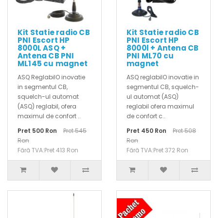
Kit Statie radio CB
Kit Statie radio CB
PNI Escort HP
PNI Escort HP
8000L ASQ +
8000l + Antena CB
Antena CB PNI
PNI ML70 cu
ML145 cu magnet
magnet
ASQ ReglabilO inovatie
ASQ reglabilO inovatie in
in segmentul CB,
segmentul CB, squelch-
squelch-ul automat
ul automat (ASQ)
(ASQ) reglabil, ofera
reglabil ofera maximul
maximul de confort ..
de confort c..
Pret 500 Ron
Pret 545
Pret 450 Ron
Pret 508
Ron
Ron
Fără TVA:Pret 413 Ron
Fără TVA:Pret 372 Ron