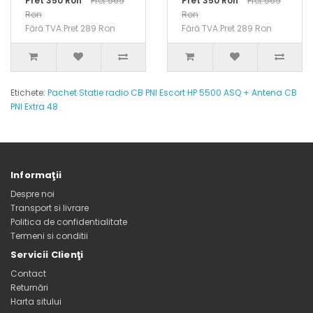
Pret 350 Ron
Pret 569
Pret 350 Ron
Pret 569
Ron
Ron
Fără TVA:Pret 289 Ron
Fără TVA:Pret 289 Ron
Etichete:
Pachet Statie radio CB PNI Escort HP 5500 ASQ + Antena CB
PNI Extra 48
Informaţii
Despre noi
Transport si livrare
Politica de confidentialitate
Termeni si conditii
Servicii Clienţi
Contact
Returnări
Harta sitului