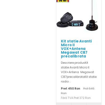
Kit statie Avanti
Micro II
VOX+Antena
Megawat CB7
precalibrata
Descriere produsKit
statie Avanti Micro II
VOX+Antena Megawat
CB7precalibrataKit statie
radio ..
Pret 450 Ron
Pret 545
Ron
Fără TVA:Pret 372 Ron