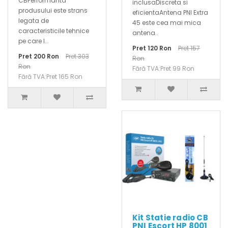
CBPerformanta
inclusaDiscreta si
produsului este strans
eficientaAntena PNI Extra
legata de
45 este cea mai mica
caracteristicile tehnice
antena..
pe care l..
Pret 120 Ron
Pret 157
Pret 200 Ron
Pret 303
Ron
Ron
Fără TVA:Pret 99 Ron
Fără TVA:Pret 165 Ron
Kit Statie radio CB
PNI Escort HP 8001