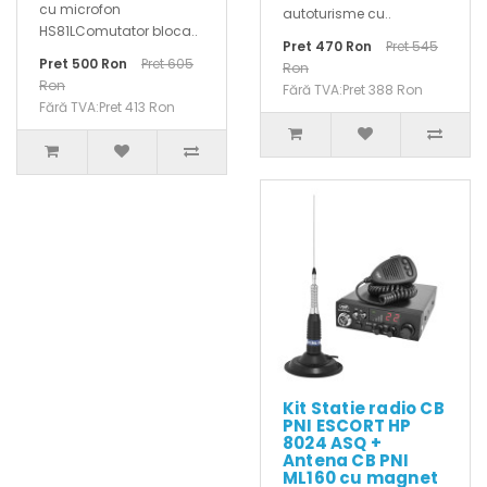
cu microfon
autoturisme cu..
HS81LComutator bloca..
Pret 470 Ron
Pret 545
Pret 500 Ron
Pret 605
Ron
Ron
Fără TVA:Pret 388 Ron
Fără TVA:Pret 413 Ron
Kit Statie radio CB
PNI ESCORT HP
8024 ASQ +
Antena CB PNI
ML160 cu magnet