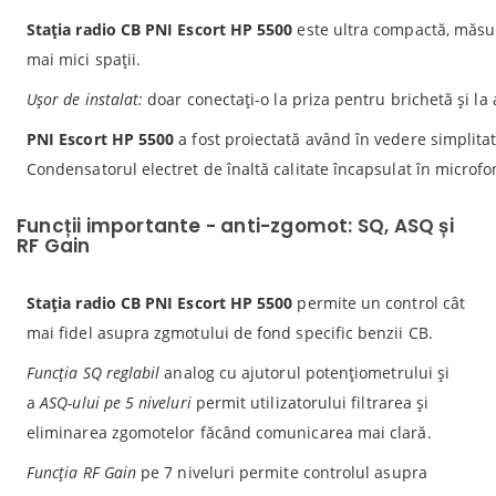
Stația radio CB PNI Escort HP 5500
este ultra compactă, măsur
mai mici spații.
Ușor de instalat:
doar conectați-o la priza pentru brichetă și l
PNI Escort HP 5500
a fost proiectată având în vedere simplitate
Condensatorul electret de înaltă calitate încapsulat în microfo
Funcții importante - anti-zgomot: SQ, ASQ și
RF Gain
Stația radio CB PNI Escort HP 5500
permite un control cât
mai fidel asupra zgmotului de fond specific benzii CB.
Funcția SQ
reglabil
analog cu ajutorul potențiometrului și
a
ASQ-ului pe 5 niveluri
permit utilizatorului filtrarea și
eliminarea zgomotelor făcând comunicarea mai clară.
Funcția RF Gain
pe 7 niveluri permite controlul asupra