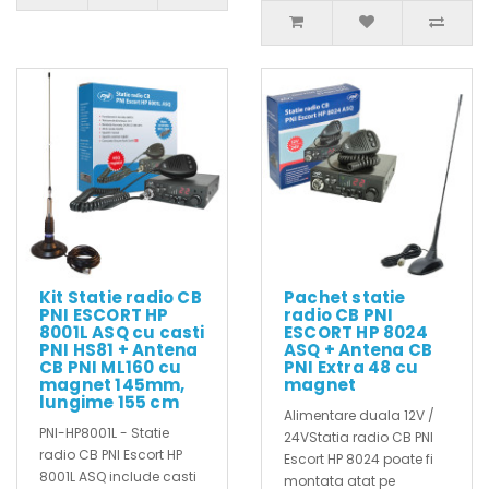
Kit Statie radio CB
Pachet statie
PNI ESCORT HP
radio CB PNI
8001L ASQ cu casti
ESCORT HP 8024
PNI HS81 + Antena
ASQ + Antena CB
CB PNI ML160 cu
PNI Extra 48 cu
magnet 145mm,
magnet
lungime 155 cm
Alimentare duala 12V /
PNI-HP8001L - Statie
24VStatia radio CB PNI
radio CB PNI Escort HP
Escort HP 8024 poate fi
8001L ASQ include casti
montata atat pe