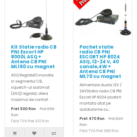
Kit Statie radio CB
Pachet statie
PNI Escort HP
radio CB PNI
8000L ASQ +
ESCORT HP 8024
Antena CB PNI
ASQ, 12-24 V, 40
ML160 cu magnet
canale,4W +
Antena CB PNI
ASQ ReglabilO inovatie
ML70 cu magnet
in segmentul CB,
Alimentare duala 12V /
squelch-ul automat
24VStatia radio CB PNI
(ASQ) reglabil, ofera
Escort HP 8024 poate fi
maximul de confort ..
montata atat pe
Pret 500 Ron
Pret 666
autoturisme cu..
Ron
Pret 470 Ron
Pret 629
Fără TVA:Pret 413 Ron
Ron
Fără TVA:Pret 388 Ron