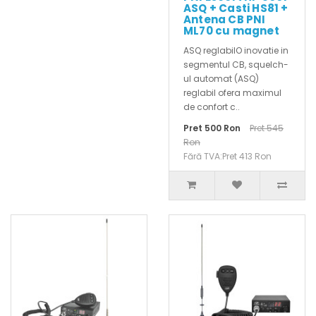
ASQ + Casti HS81 +
Antena CB PNI
ML70 cu magnet
ASQ reglabilO inovatie in
segmentul CB, squelch-
ul automat (ASQ)
reglabil ofera maximul
de confort c..
Pret 500 Ron
Pret 545
Ron
Fără TVA:Pret 413 Ron