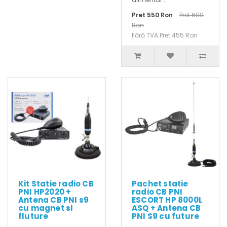
Pret 550 Ron
Pret 690
Ron
Fără TVA:Pret 455 Ron
Kit Statie radio CB
Pachet statie
PNI HP2020 +
radio CB PNI
Antena CB PNI s9
ESCORT HP 8000L
cu magnet si
ASQ + Antena CB
fluture
PNI S9 cu future