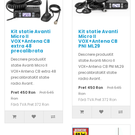
Kit statie Avanti
Kit statie Avanti
Micro II
Micro II
VOX+Antena CB
VOX+Antena CB
extra 48
PNI ML29
precalibrata
Descriere produsKit
Descriere produsKit
statie Avanti Micro II
statie Avanti Micro II
VOX+Antena CB PNI ML29
VOX+Antena CB extra 48
precalibrataKit statie
precalibrataKit statie
radio Avant..
radio Avant..
Pret 450 Ron
Pret 545
Pret 450 Ron
Pret 545
Ron
Ron
Fără TVA:Pret 372 Ron
Fără TVA:Pret 372 Ron