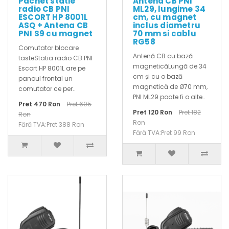
Pachet statie
Antena CB PNI
radio CB PNI
ML29, lungime 34
ESCORT HP 8001L
cm, cu magnet
ASQ + Antena CB
inclus diametru
PNI S9 cu magnet
70 mm si cablu
RG58
Comutator blocare
Antenă CB cu bază
tasteStatia radio CB PNI
magneticăLungă de 34
Escort HP 8001L are pe
cm și cu o bază
panoul frontal un
magnetică de Ø70 mm,
comutator ce per..
PNI ML29 poate fi o alte..
Pret 470 Ron
Pret 605
Pret 120 Ron
Pret 182
Ron
Ron
Fără TVA:Pret 388 Ron
Fără TVA:Pret 99 Ron