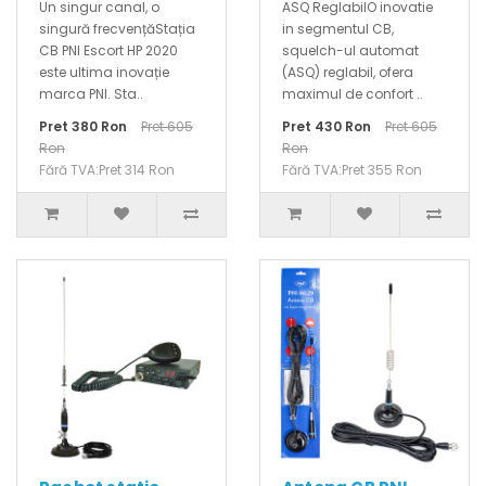
Un singur canal, o
ASQ ReglabilO inovatie
singură frecvențăStația
in segmentul CB,
CB PNI Escort HP 2020
squelch-ul automat
este ultima inovație
(ASQ) reglabil, ofera
marca PNI. Sta..
maximul de confort ..
Pret 380 Ron
Pret 605
Pret 430 Ron
Pret 605
Ron
Ron
Fără TVA:Pret 314 Ron
Fără TVA:Pret 355 Ron