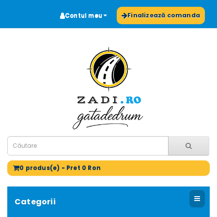
Contul meu
Finalizează comanda
0 produs(e) - Pret 0 Ron
Categorii