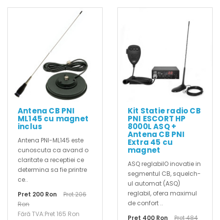
Antena CB PNI
Kit Statie radio CB
ML145 cu magnet
PNI ESCORT HP
inclus
8000L ASQ +
Antena CB PNI
Antena PNI-ML145 este
Extra 45 cu
magnet
cunoscuta ca avand o
claritate a receptiei ce
ASQ reglabilO inovatie in
determina sa fie printre
segmentul CB, squelch-
ce..
ul automat (ASQ)
reglabil, ofera maximul
Pret 200 Ron
Pret 206
de confort ..
Ron
Fără TVA:Pret 165 Ron
Pret 400 Ron
Pret 484