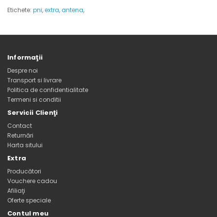
Etichete:
pni
,
extra
,
antena
,
Informaţii
Despre noi
Transport si livrare
Politica de confidentialitate
Termeni si conditii
Servicii Clienţi
Contact
Returnări
Harta sitului
Extra
Producători
Vouchere cadou
Afiliaţi
Oferte speciale
Contul meu