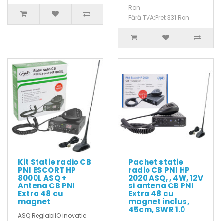
Ron
Fără TVA:Pret 331 Ron
Kit Statie radio CB
Pachet statie
PNI ESCORT HP
radio CB PNI HP
8000L ASQ +
2020 ASQ, , 4W, 12V
Antena CB PNI
si antena CB PNI
Extra 48 cu
Extra 48 cu
magnet
magnet inclus,
45cm, SWR 1.0
ASQ ReglabilO inovatie