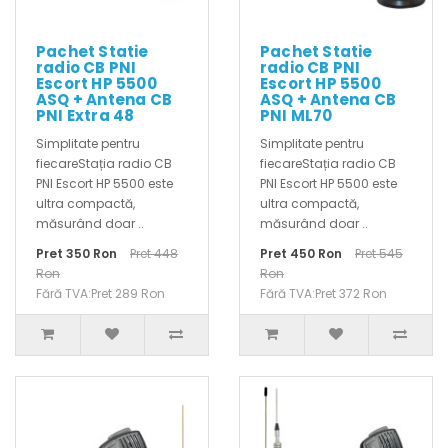
Pachet Statie
Pachet Statie
radio CB PNI
radio CB PNI
Escort HP 5500
Escort HP 5500
ASQ + Antena CB
ASQ + Antena CB
PNI Extra 48
PNI ML70
Simplitate pentru
Simplitate pentru
fiecareStația radio CB
fiecareStația radio CB
PNI Escort HP 5500 este
PNI Escort HP 5500 este
ultra compactă,
ultra compactă,
măsurând doar ..
măsurând doar ..
Pret 350 Ron
Pret 448
Pret 450 Ron
Pret 545
Ron
Ron
Fără TVA:Pret 289 Ron
Fără TVA:Pret 372 Ron