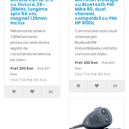
cu fluture, 26-
cu Bluetooth PNI
28MHz, lungime
Mike 80, dual
spic 54 cm,
channel,
magnet 125mm
compatibil cu PNI
inclus
HP 8001L
Performante antena
Comunicare radio dual
CBPerformanta
channel prin
produsului este strans
BluetoothPNI
legata de
îmbunătățește confortul
caracteristicile tehnice
comunicării radio ..
pe care l..
Pret 200 Ron
Pret 303
Pret 200 Ron
Pret 327
Ron
Ron
Fără TVA:Pret 165 Ron
Fără TVA:Pret 165 Ron