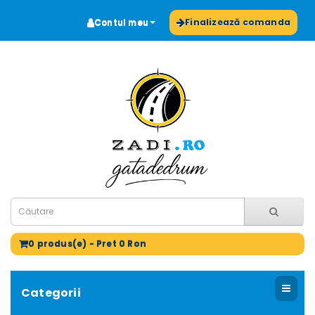
Contul meu
Finalizează comanda
0 produs(e) - Pret 0 Ron
Categorii