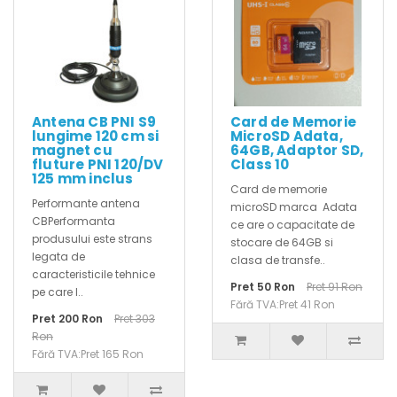
Antena CB PNI S9
Card de Memorie
lungime 120 cm si
MicroSD Adata,
magnet cu
64GB, Adaptor SD,
fluture PNI 120/DV
Class 10
125 mm inclus
Card de memorie
Performante antena
microSD marca Adata
CBPerformanta
ce are o capacitate de
produsului este strans
stocare de 64GB si
legata de
clasa de transfe..
caracteristicile tehnice
Pret 50 Ron
Pret 91 Ron
pe care l..
Fără TVA:Pret 41 Ron
Pret 200 Ron
Pret 303
Ron
Fără TVA:Pret 165 Ron