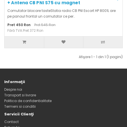
+ Antena CB PNI S75 cu magnet
Comutator blocare tasteStatia radio CB PNI Escort HP 8001L are
pe panoul frontal un comutator ce per..
Pret 450 Ron
Pret 545 Ron
Fără TVA:Pret 372 Ron
Afişare 1 - 1 din 1 (1 pagini)
Informaţii
Despre noi
Transport si livrare
Politica de confidentialitate
Termeni si conditii
Servicii Clienţi
Contact