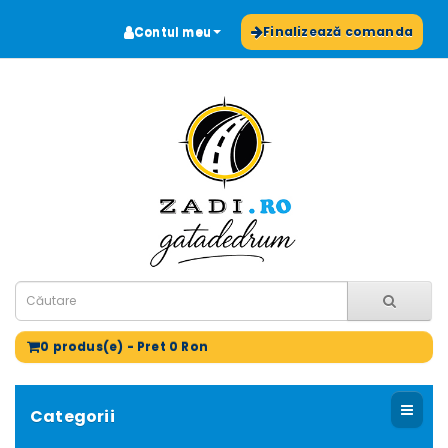
Contul meu
Finalizează comanda
0 produs(e) - Pret 0 Ron
Categorii