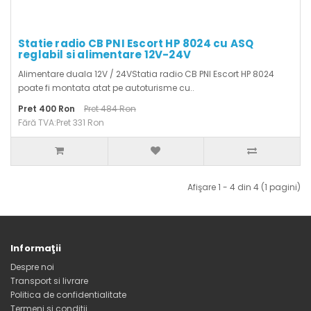
Statie radio CB PNI Escort HP 8024 cu ASQ
reglabil si alimentare 12V-24V
Alimentare duala 12V / 24VStatia radio CB PNI Escort HP 8024
poate fi montata atat pe autoturisme cu..
Pret 400 Ron
Pret 484 Ron
Fără TVA:Pret 331 Ron
Afişare 1 - 4 din 4 (1 pagini)
Informaţii
Despre noi
Transport si livrare
Politica de confidentialitate
Termeni si conditii