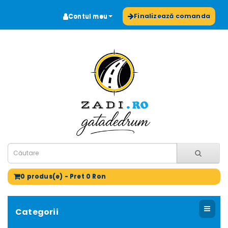
Contul meu
Finalizează comanda
0 produs(e) - Pret 0 Ron
Categorii